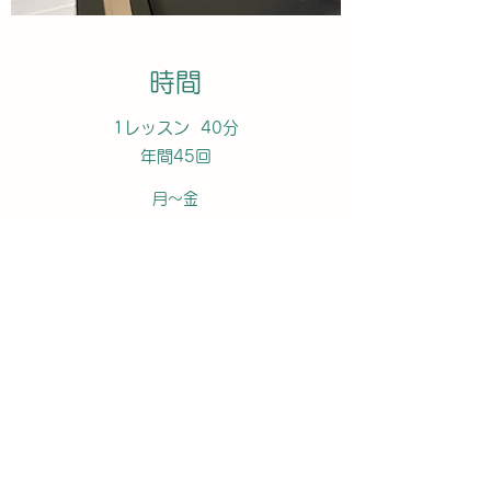
時間
1レッスン 40分
年間45回
月〜金
15:20〜16:00〜16:40〜17:20〜18:00〜
18:40〜19:20〜
​※現在、遅い時間が比較的に空いてます
K'Sピアノ教室
​横浜市戸塚区吉田町