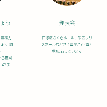
ょう
発表会
、音程カ
戸塚区さくらホール、栄区リリ
しょ)、調
スホールなどで 1年半ごと(春と
)
秋)に行っています
から音楽
いきま